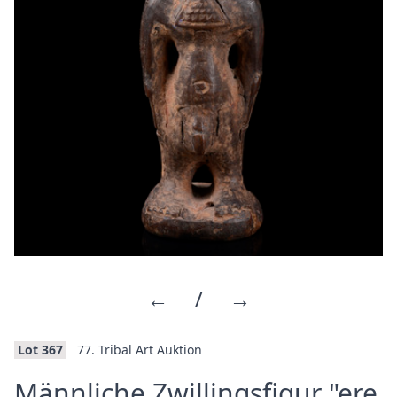
←
/
→
Lot 367
77. Tribal Art Auktion
Männliche Zwillingsfigur "ere