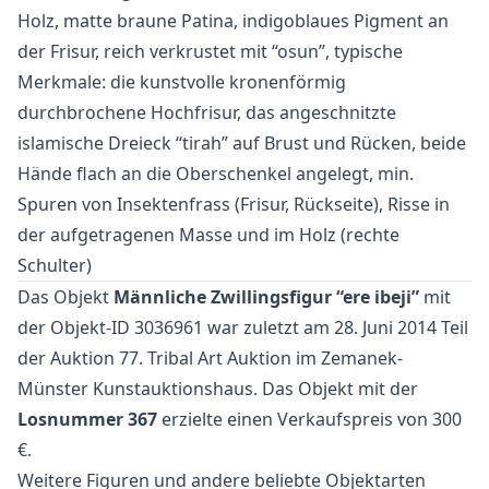
Holz, matte braune Patina, indigoblaues Pigment an
der Frisur, reich verkrustet mit “osun”, typische
Merkmale: die kunstvolle kronenförmig
durchbrochene Hochfrisur, das angeschnitzte
islamische Dreieck “tirah” auf Brust und Rücken, beide
Hände flach an die Oberschenkel angelegt, min.
Spuren von Insektenfrass (Frisur, Rückseite), Risse in
der aufgetragenen Masse und im Holz (rechte
Schulter)
Das Objekt
Männliche Zwillingsfigur “ere ibeji”
mit
der Objekt-ID 3036961 war zuletzt am 28. Juni 2014 Teil
der Auktion
77. Tribal Art Auktion
im Zemanek-
Münster Kunstauktionshaus. Das Objekt mit der
Losnummer 367
erzielte einen Verkaufspreis von 300
€.
Weitere
Figuren
und
andere beliebte Objektarten