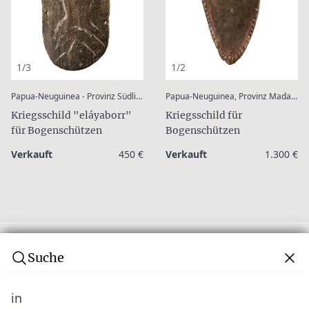
1/3
1/2
:
Papua-Neuguinea - Provinz Südliches Hochland, Mendi
Papua-Neuguinea, Provinz Madang, Wanuma Gebiet / Fluß Sogeram
Kriegsschild "eláyaborr"
Kriegsschild für
für Bogenschützen
Bogenschützen
Verkauft
450 €
Verkauft
1.300 €
Suche
in
Abonnieren Sie unseren Newsletter