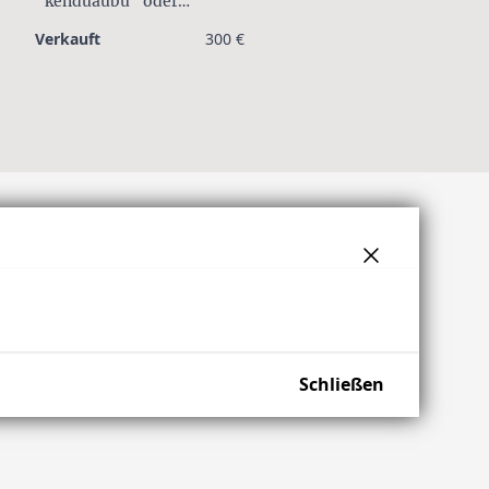
"kenduaubu" oder
"dikurugu"
Verkauft
300 €
Schließen