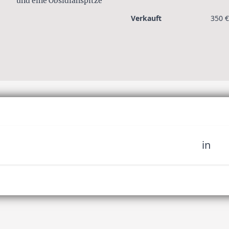
und eine Obsidianspitze
Verkauft
350 €
in
sich unserer Community
fahren Sie es als erstes,