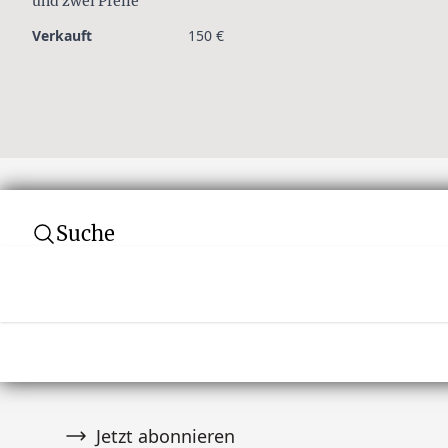
und zwei Pfeile
Verkauft
150 €
Suche
Abonnieren Sie unseren Newsletter
Verpassen Sie keine Auktion! Schließen Sie 
von über 10.000 Tribal Art Sammlern an und er
wenn es Neuigkeiten gibt.
Jetzt abonnieren