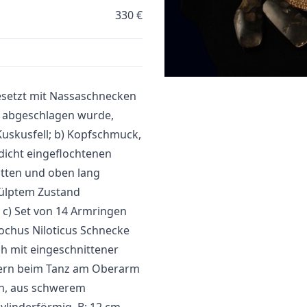
330 €
besetzt mit Nassaschnecken
n) abgeschlagen wurde,
Kuskusfell; b) Kopfschmuck,
dicht eingeflochtenen
itten und oben lang
tülptem Zustand
 c) Set von 14 Armringen
Trochus Niloticus Schnecke
ch mit eingeschnittener
ern beim Tanz am Oberarm
gen, aus schwerem
ylinderförmig, B: 12 cm