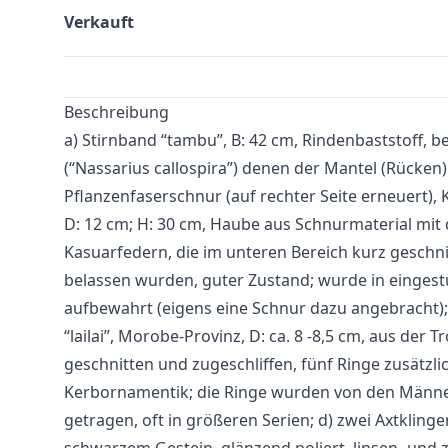
Verkauft
Beschreibung
a) Stirnband “tambu”, B: 42 cm, Rindenbaststoff, 
(“Nassarius callospira”) denen der Mantel (Rücke
Pflanzenfaserschnur (auf rechter Seite erneuert), 
D: 12 cm; H: 30 cm, Haube aus Schnurmaterial mit 
Kasuarfedern, die im unteren Bereich kurz geschn
belassen wurden, guter Zustand; wurde in einges
aufbewahrt (eigens eine Schnur dazu angebracht);
“lailai”, Morobe-Provinz, D: ca. 8 -8,5 cm, aus der 
geschnitten und zugeschliffen, fünf Ringe zusätzli
Kerbornamentik; die Ringe wurden von den Männ
getragen, oft in größeren Serien; d) zwei Axtklin
schwarzem Gestein, glänzend poliert, linsen- und z