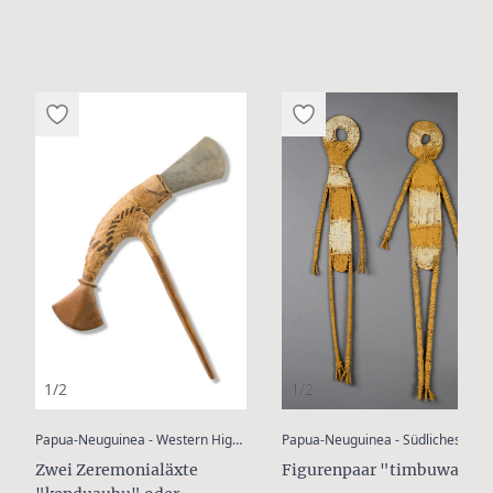
1/2
1/2
:
:
Papua-Neuguinea - Western Highlands Province, Mount Hagen Gebiet
Papua-Neuguinea - Südliches Hochland
Zwei Zeremonialäxte
Figurenpaar "timbuwara"