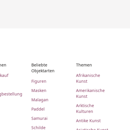
nen
Beliebte
Themen
Objektarten
rkauf
Afrikanische
Figuren
Kunst
Masken
Amerikanische
gbestellung
Kunst
Malagan
Arktische
Paddel
Kulturen
Samurai
Antike Kunst
Schilde
Asiatische Kunst