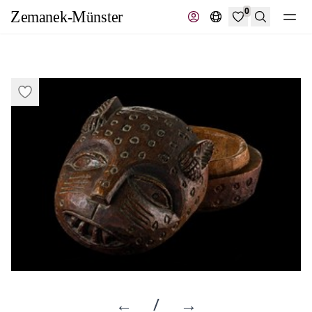
0
Suche
←
/
→