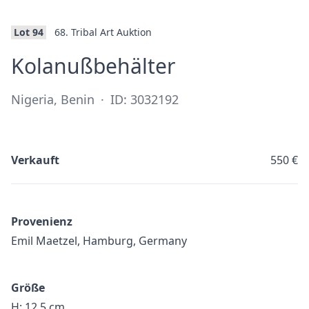
Lot 94
68. Tribal Art Auktion
·
Kolanußbehälter
Nigeria, Benin
·
ID: 3032192
Verkauft
550 €
Provenienz
Emil Maetzel, Hamburg, Germany
Größe
H: 12,5 cm