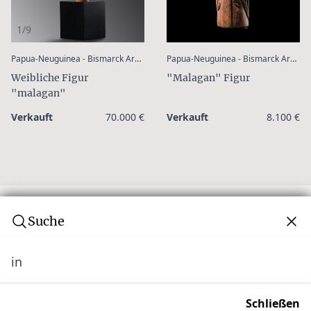
1/9
:
Papua-Neuguinea - Bismarck Archipel - Neu Irland - Simberi (Tabar Inseln)
Papua-Neuguinea - Bismarck Archipel - Neu Irland
Weibliche Figur
"Malagan" Figur
"malagan"
Verkauft
70.000 €
Verkauft
8.100 €
Suche
in
Abonnieren Sie unseren Newsletter
Verpassen Sie keine Auktion! Schließen Sie sich
Schließen