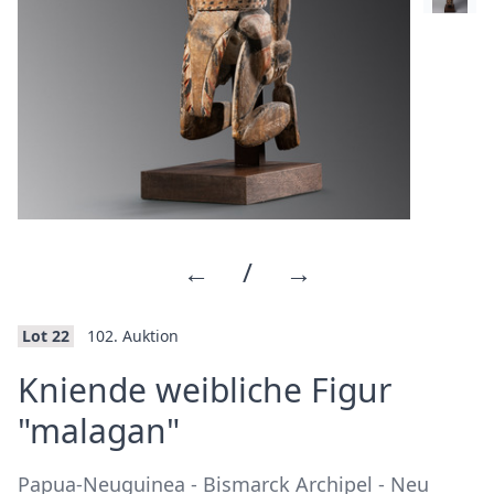
←
/
→
Lot 22
102. Auktion
Kniende weibliche Figur
·
"malagan"
Papua-Neuguinea - Bismarck Archipel - Neu