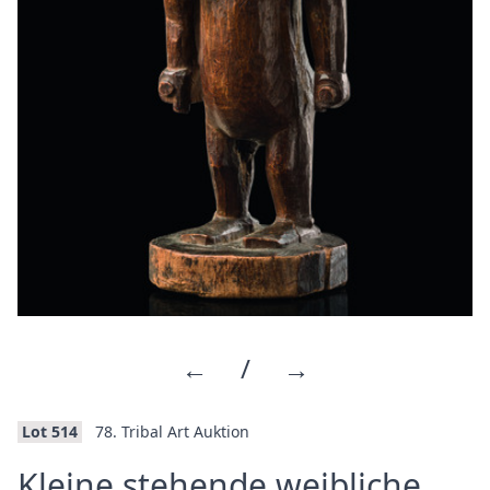
←
/
→
Lot 514
78. Tribal Art Auktion
Kleine stehende weibliche