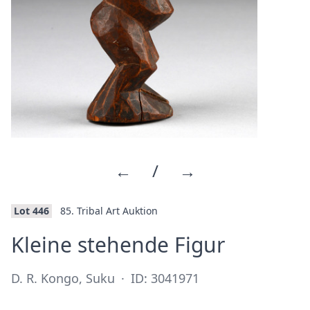
←
/
→
Lot 446
85. Tribal Art Auktion
·
Kleine stehende Figur
D. R. Kongo, Suku
·
ID: 3041971