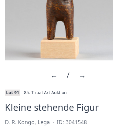
←
/
→
Lot 91
85. Tribal Art Auktion
·
Kleine stehende Figur
D. R. Kongo, Lega
·
ID: 3041548