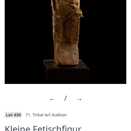
←
/
→
Lot 439
71. Tribal Art Auktion
·
Kleine Fetischfigur