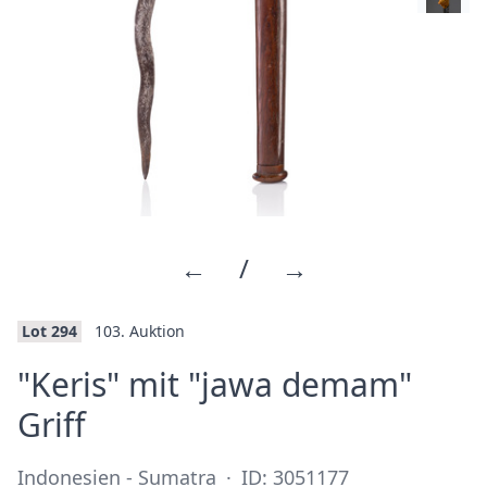
←
/
→
Lot 294
103. Auktion
"Keris" mit "jawa demam"
·
Griff
Indonesien - Sumatra
·
ID: 3051177