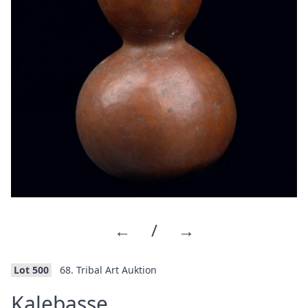
←
/
→
Lot 500
68. Tribal Art Auktion
·
Kalebasse