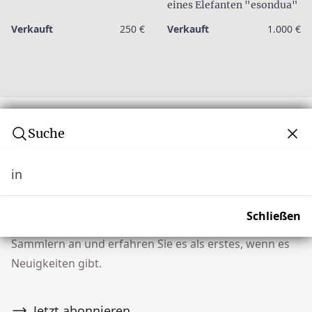
eines Elefanten "esondua"
Verkauft
250 €
Verkauft
1.000 €
Suche
in
Abonnieren Sie unseren Newsletter
Verpassen Sie keine Auktion! Schließen Sie sich
Schließen
unserer Community von über 10.000 Tribal Art
Sammlern an und erfahren Sie es als erstes, wenn es
Neuigkeiten gibt.
Jetzt abonnieren