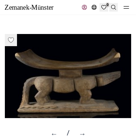
0
Suche
←
/
→