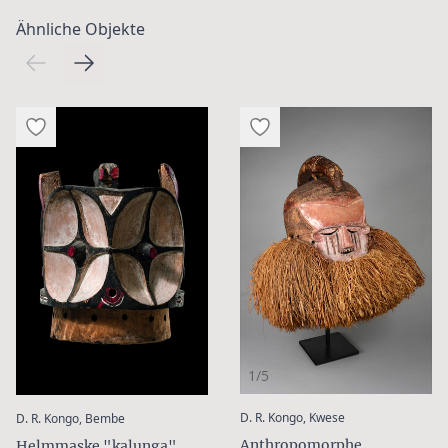
Ähnliche Objekte
1/5
:
:
D. R. Kongo, Kwese
D. R. Kongo, Bembe
Anthropomorphe
Helmmaske "kalunga"