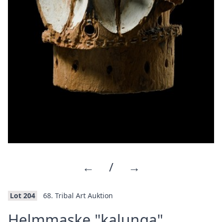
←
/
→
Lot 204
68. Tribal Art Auktion
·
Helmmaske "kalunga"