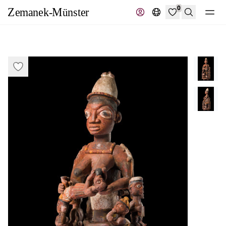
0
Suche