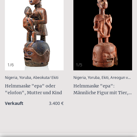
1/6
1/5
:
Nigeria, Yoruba, Abeokuta/ Ekiti
Nigeria, Yoruba, Ekiti, Areogun von Osi-Ilorin (1880-1954)
Helmmaske "epa" oder
Helmmaske "epa":
"elofon", Mutter und Kind
Männliche Figur mit Tier,
ca. 1920
Verkauft
3.400 €