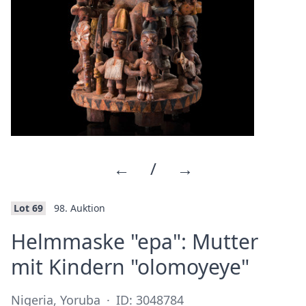
←
/
→
Lot 69
98. Auktion
Helmmaske "epa": Mutter
·
mit Kindern "olomoyeye"
Nigeria, Yoruba
·
ID: 3048784