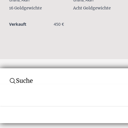
Ghana, Akan
Ghana, Akan
16 Goldgewichte
Acht Goldgewichte
Verkauft
450 €
Suche
Abonnieren Sie unseren Newsletter
Verpassen Sie keine Auktion! Schließen Sie 
von über 10.000 Tribal Art Sammlern an und er
wenn es Neuigkeiten gibt.