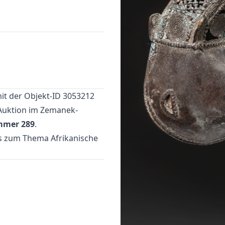
it der Objekt-ID 3053212
Auktion
im Zemanek-
mmer 289
.
tes zum Thema
Afrikanische