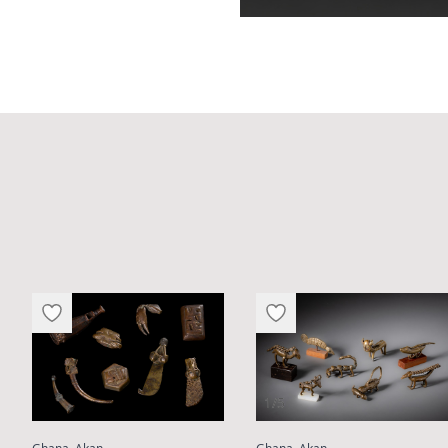
1/5
:
: