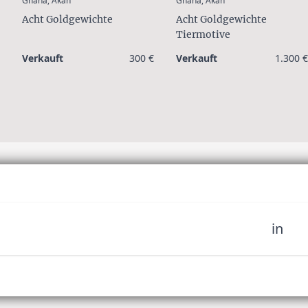
Ghana, Akan
Ghana, Akan
Acht Goldgewichte
Acht Goldgewichte
Tiermotive
Verkauft
300 €
Verkauft
1.300 €
in
sich unserer Community
fahren Sie es als erstes,