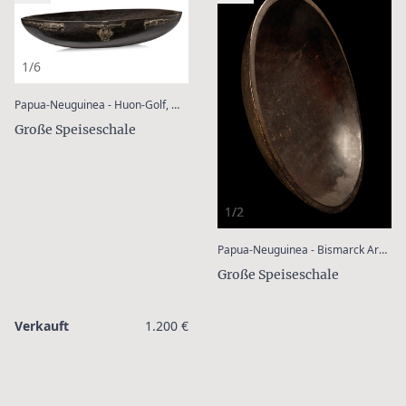
1/6
:
Papua-Neuguinea - Huon-Golf, Morobe Provinz, Tami Inseln
Große Speiseschale
1/2
Papua-Neuguinea - Bismarck Archipel - Neu Irland
Große Speiseschale
Verkauft
1.200 €