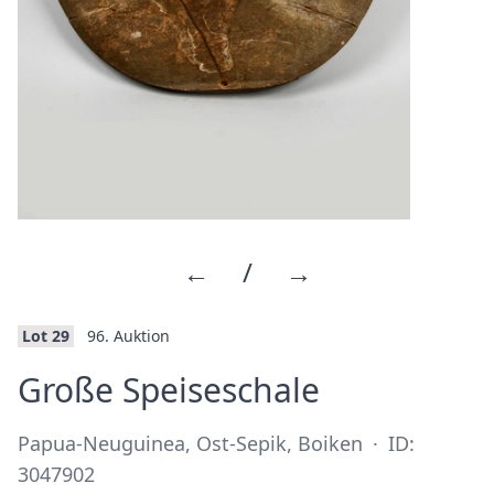
←
/
→
Lot 29
96. Auktion
·
Große Speiseschale
Papua-Neuguinea, Ost-Sepik, Boiken
·
ID:
3047902