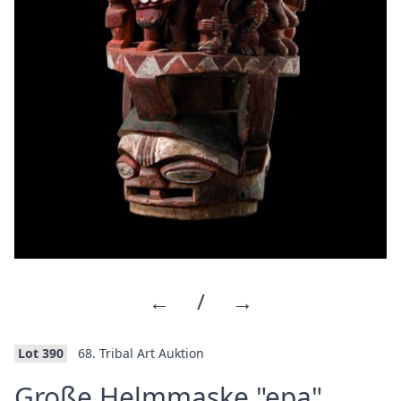
←
/
→
Lot 390
68. Tribal Art Auktion
·
Große Helmmaske "epa"