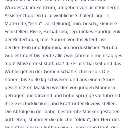
Würdestab im Zentrum, umgeben von acht kleineren
Assistenzfiguren (u. a. weibliche Schalenträgerin,
Maternité, “eshu”-Darstellung), min. besch., kleinere
Fehlstellen, Risse, Farbabrieb, rep. (linkes Handgelenk
der Reiterfigur), min. Spuren von Insektenfrass;
bei den Ekiti und Igbomina im nordöstlichen Yoruba-
Gebiet findet bis heute alle zwei Jahre ein mehrtägiges
“epa”-Maskenfest statt, daß die Fruchtbarkeit und das
Wohlergehen der Gemeinschaft sichern soll. Die
hohen, bis zu 30 kg schweren und aus einem Stück
geschnitzten Masken werden von jungen Männern
getragen, die tanzend und hohe Sprünge vollführend
ihre Geschicklichkeit und Kraft unter Beweis stellen.
Die Abfolge in der dabei bestimmte Maskengestalten
auftreten, ist immer die gleiche: “oloko”, der Herr des
Gehöftes, dessen Aufbau einen Leoparden trägt, der