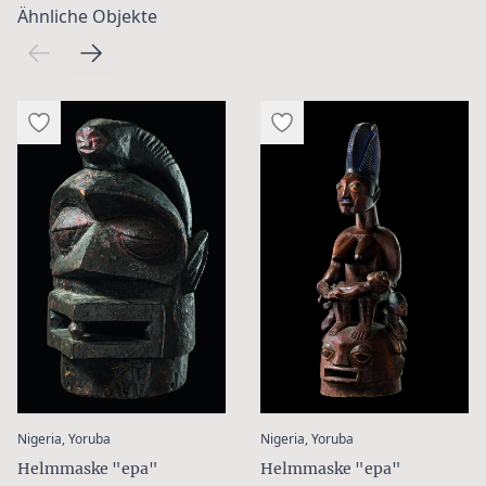
Ähnliche Objekte
:
:
Nigeria, Yoruba
Nigeria, Yoruba
Helmmaske "epa"
Helmmaske "epa"