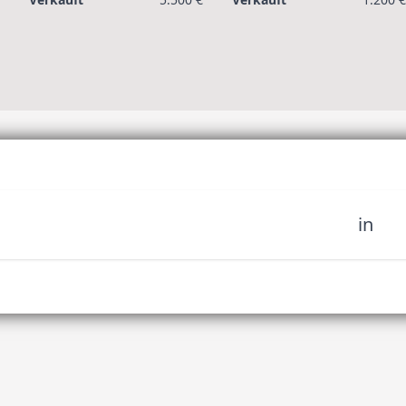
in
sich unserer Community
fahren Sie es als erstes,