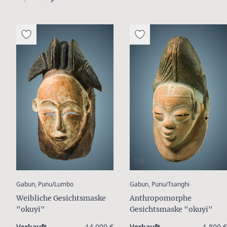
1/7
1/6
:
:
Gabun, Punu/Lumbo
Gabun, Punu/Tsanghi
Weibliche Gesichtsmaske
Anthropomorphe
"okuyi"
Gesichtsmaske "okuyi"
Verkauft
14.000 €
Verkauft
1.800 €