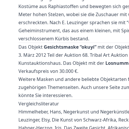
Kostüme aus Raphiastoffen und bewegten sich gesc
Meter hohen Stelzen, wobei sie die Zuschauer mit 
erschreckten. Nach E. Leuzinger sprachen sie mit 
Geheiminstrument, das aus einem kleinen, mit S
verschlossenem Kürbis bestand.
Das Objekt
Gesichtsmaske “okuyi”
mit der Objekt
3. März 2012 Teil der Auktion
68. Tribal Art Auktion
Kunstauktionshaus. Das Objekt mit der
Losnumme
Verkaufspreis von 30.000 €.
Weitere
Masken
und
andere beliebte Objektarten
f
zugehörigen Themenseiten. Auch unsere Seite z
könnte Sie interessieren.
Vergleichsliteratur
Himmelheber, Hans, Negerkunst und Negerkünstler,
Leuzinger, Elsy, Die Kunst von Schwarz-Afrika, Reck
Hahner-Herzog, Iris, Das Zweite Gesicht, Afrikani