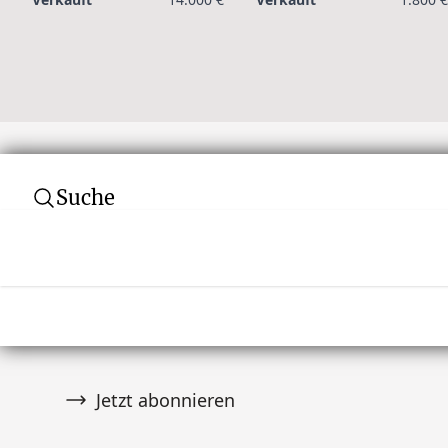
Suche
Abonnieren Sie unseren Newsletter
Verpassen Sie keine Auktion! Schließen Sie 
von über 10.000 Tribal Art Sammlern an und er
wenn es Neuigkeiten gibt.
Jetzt abonnieren