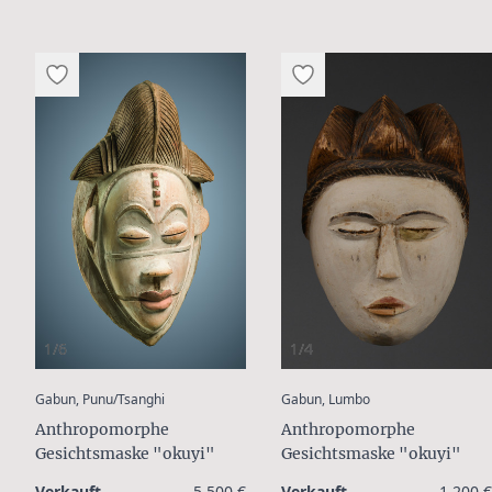
1/6
1/4
:
:
Gabun, Punu/Tsanghi
Gabun, Lumbo
Anthropomorphe
Anthropomorphe
Gesichtsmaske "okuyi"
Gesichtsmaske "okuyi"
Verkauft
5.500 €
Verkauft
1.200 €