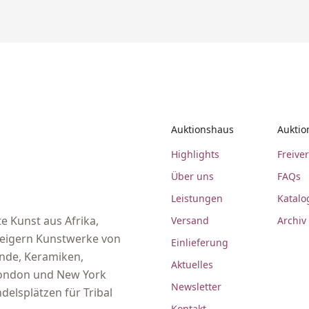
Auktionshaus
Auktio
Highlights
Freive
Über uns
FAQs
Leistungen
Katalo
e Kunst aus Afrika,
Versand
Archiv
steigern Kunstwerke von
Einlieferung
ände, Keramiken,
Aktuelles
 London und New York
Newsletter
delsplätzen für Tribal
Kontakt