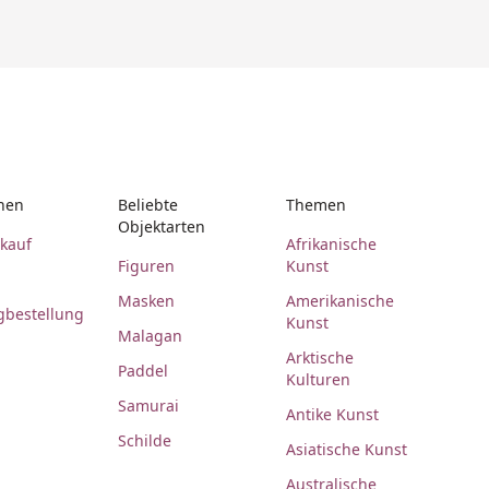
nen
Beliebte
Themen
Objektarten
rkauf
Afrikanische
Figuren
Kunst
Masken
Amerikanische
gbestellung
Kunst
Malagan
Arktische
Paddel
Kulturen
Samurai
Antike Kunst
Schilde
Asiatische Kunst
Australische