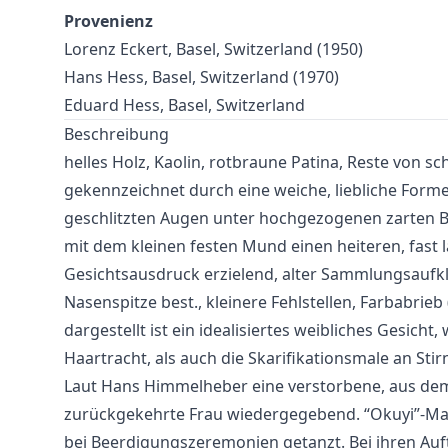
Provenienz
Lorenz Eckert, Basel, Switzerland (1950)
Hans Hess, Basel, Switzerland (1970)
Eduard Hess, Basel, Switzerland
Beschreibung
helles Holz, Kaolin, rotbraune Patina, Reste von s
gekennzeichnet durch eine weiche, liebliche Forme
geschlitzten Augen unter hochgezogenen zarten
mit dem kleinen festen Mund einen heiteren, fast 
Gesichtsausdruck erzielend, alter Sammlungsaufkle
Nasenspitze best., kleinere Fehlstellen, Farbabrieb (
dargestellt ist ein idealisiertes weibliches Gesicht
Haartracht, als auch die Skarifikationsmale an Sti
Laut Hans Himmelheber eine verstorbene, aus de
zurückgekehrte Frau wiedergegebend. “Okuyi”-M
bei Beerdigungszeremonien getanzt. Bei ihren Auft