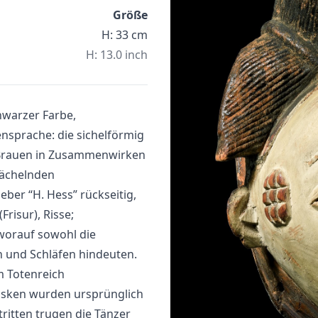
Größe
H: 33 cm
H: 13.0 inch
chwarzer Farbe,
nsprache: die sichelförmig
 Brauen in Zusammenwirken
lächelnden
ber “H. Hess” rückseitig,
Frisur), Risse;
, worauf sowohl die
rn und Schläfen hindeuten.
m Totenreich
asken wurden ursprünglich
ritten trugen die Tänzer