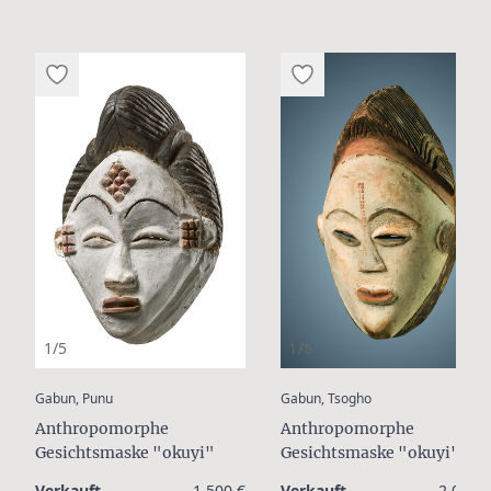
1/5
1/6
:
:
Gabun, Punu
Gabun, Tsogho
Anthropomorphe
Anthropomorphe
Gesichtsmaske "okuyi"
Gesichtsmaske "okuyi"
Verkauft
1.500 €
Verkauft
2.000 €