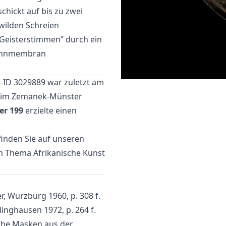
hickt auf bis zu zwei
wilden Schreien
“Geisterstimmen” durch ein
pinnmembran
-ID 3029889 war zuletzt am
im Zemanek-Münster
r 199
erzielte einen
inden Sie auf unseren
um Thema
Afrikanische Kunst
 Würzburg 1960, p. 308 f.
linghausen 1972, p. 264 f.
sche Masken aus der