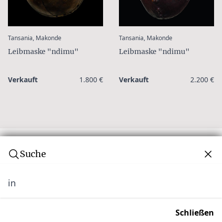
:
:
Tansania, Makonde
Tansania, Makonde
Leibmaske "ndimu"
Leibmaske "ndimu"
Verkauft
1.800 €
Verkauft
2.200 €
Suche
in
Abonnieren Sie unseren Newsletter
Verpassen Sie keine Auktion! Schließen Sie sich
Schließen
unserer Community von über 10.000 Tribal Art