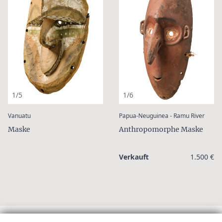
1/5
1/6
:
:
Vanuatu
Papua-Neuguinea - Ramu River
Maske
Anthropomorphe Maske
Verkauft
1.500 €