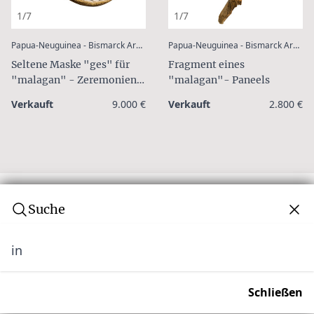
1/7
1/7
:
Papua-Neuguinea - Bismarck Archipel - Neu Irland
Papua-Neuguinea - Bismarck Archipel - Neu Irland
Seltene Maske "ges" für
Fragment eines
"malagan" - Zeremonien,
"malagan"- Paneels
19. Jahrhundert
Verkauft
9.000 €
Verkauft
2.800 €
Suche
in
Abonnieren Sie unseren Newsletter
Verpassen Sie keine Auktion! Schließen Sie sich
Schließen
unserer Community von über 10.000 Tribal Art