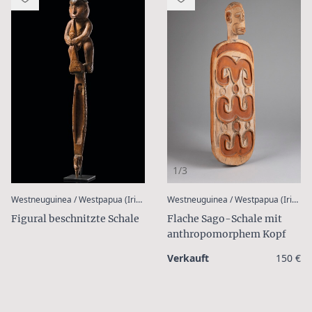
1/3
:
Westneuguinea / Westpapua (Irian Jaya), Asmat
Westneuguinea / Westpapua (Irian Jaya), Asmat
Flache Sago-Schale mit
Figural beschnitzte Schale
anthropomorphem Kopf
Verkauft
150 €