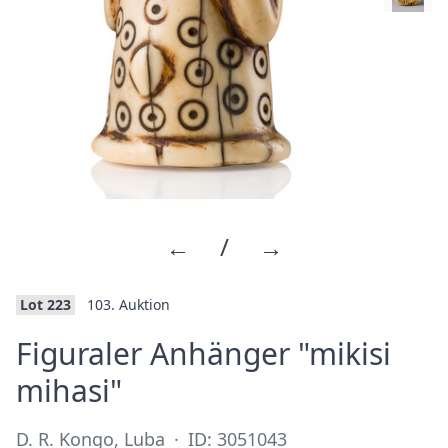
←
/
→
Lot 223
103. Auktion
Figuraler Anhänger "mikisi
·
mihasi"
D. R. Kongo, Luba
·
ID: 3051043