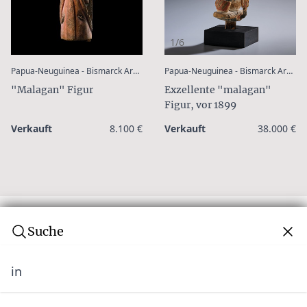
1/6
:
Papua-Neuguinea - Bismarck Archipel - Neu Irland
Papua-Neuguinea - Bismarck Archipel - Neu Irland
"Malagan" Figur
Exzellente "malagan"
Figur, vor 1899
Verkauft
8.100 €
Verkauft
38.000 €
Suche
in
Abonnieren Sie unseren Newsletter
Verpassen Sie keine Auktion! Schließen Sie sich