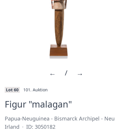
←
/
→
Lot 60
101. Auktion
·
Figur "malagan"
Papua-Neuguinea - Bismarck Archipel - Neu
Irland
·
ID: 3050182