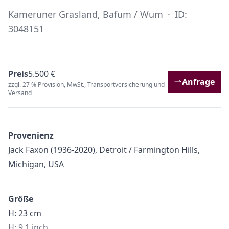
Kameruner Grasland, Bafum / Wum
·
ID:
3048151
Preis
5.500 €
Anfrage
zzgl. 27 % Provision, MwSt., Transportversicherung und
Versand
Provenienz
Jack Faxon (1936-2020), Detroit / Farmington Hills,
Michigan, USA
Größe
H: 23 cm
H: 9.1 inch