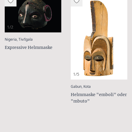
1/2
:
Nigeria, Tiv/Igala
Expressive Helmmaske
1/5
:
Gabun, Kota
Helmmaske "emboli" oder
"mbuto"