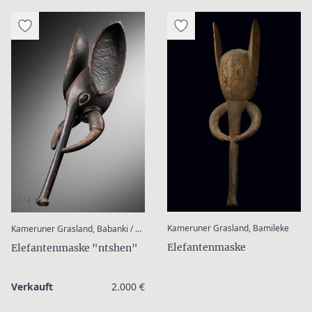
1/4
:
:
Kameruner Grasland, Bamileke
Kameruner Grasland, Babanki / Bali Nyonga / Oku
Elefantenmaske
Elefantenmaske "ntshen"
Verkauft
2.000 €