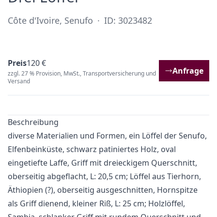
Côte d'Ivoire, Senufo
·
ID: 3023482
Preis
120 €
Anfrage
zzgl. 27 % Provision, MwSt., Transportversicherung und
Versand
Beschreibung
diverse Materialien und Formen, ein Löffel der Senufo,
Elfenbeinküste, schwarz patiniertes Holz, oval
eingetiefte Laffe, Griff mit dreieckigem Querschnitt,
oberseitig abgeflacht, L: 20,5 cm; Löffel aus Tierhorn,
Äthiopien (?), oberseitig ausgeschnitten, Hornspitze
als Griff dienend, kleiner Riß, L: 25 cm; Holzlöffel,
Sambia, schlanker Griff mit rundem Querschnitt und