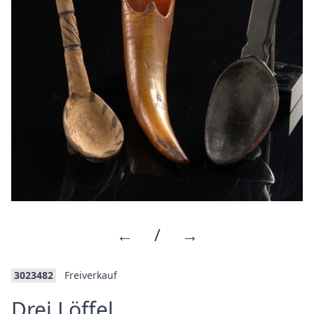
←
/
→
3023482
Freiverkauf
·
Drei Löffel