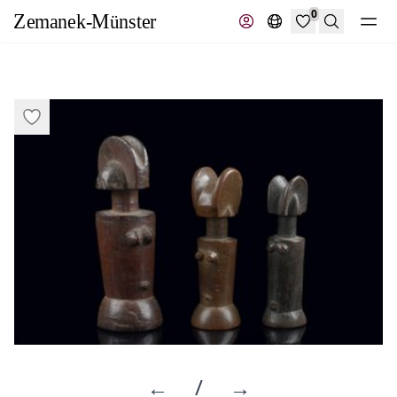
0
Suche
←
/
→