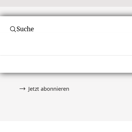
Suche
Abonnieren Sie unseren Newsletter
Verpassen Sie keine Auktion! Schließen Sie 
von über 10.000 Tribal Art Sammlern an und er
wenn es Neuigkeiten gibt.
Jetzt abonnieren