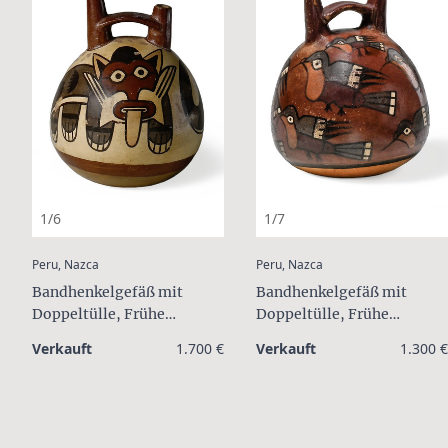
1/6
1/7
:
:
Peru, Nazca
Peru, Nazca
Bandhenkelgefäß mit
Bandhenkelgefäß mit
Doppeltülle, Frühe
Doppeltülle, Frühe
Zwischenzeit, ca. 4. Jh.
Zwischenzeit, ca. 4. Jh.
Verkauft
1.700 €
Verkauft
1.300 €
n.Chr.
n.Chr.