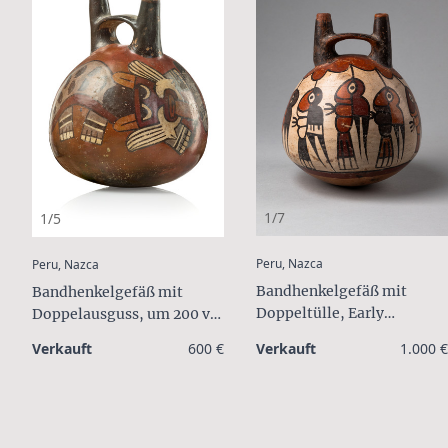
1/7
1/5
:
:
Peru, Nazca
Peru, Nazca
Bandhenkelgefäß mit
Bandhenkelgefäß mit
Doppeltülle, Early
Doppelausguss, um 200 v.
Intermediate Period,
Chr. / n. Chr.
Verkauft
600 €
Verkauft
1.000 €
Middle Nazca, ca. 100 bis
300 n.Chr.