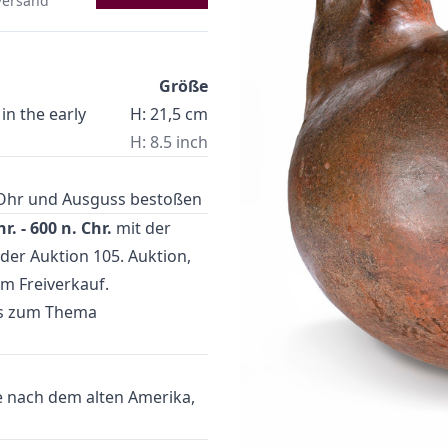
 Versand
Größe
in the early
H: 21,5 cm
H: 8.5 inch
, Ohr und Ausguss bestoßen
. - 600 n. Chr.
mit der
 der Auktion
105. Auktion
,
 im
Freiverkauf
.
es zum Thema
e nach dem alten Amerika,