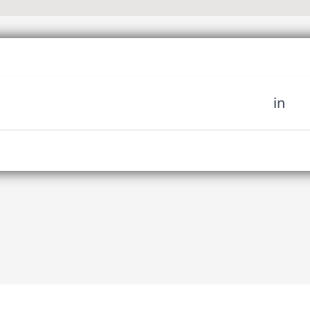
in
sich unserer Community
fahren Sie es als erstes,