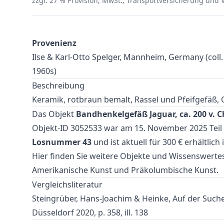
zzgl. 27 % Provision, MwSt., Transportversicherung und
Provenienz
Ilse & Karl-Otto Spelger, Mannheim, Germany (coll. 
1960s)
Beschreibung
Keramik, rotbraun bemalt, Rassel und Pfeifgefäß
Das Objekt
Bandhenkelgefäß Jaguar, ca. 200 v. Chr
Objekt-ID 3052533 war am 15. November 2025 Teil
Losnummer 43
und ist aktuell für 300 € erhältlich
Hier finden Sie weitere Objekte und Wissenswert
Amerikanische Kunst
und
Präkolumbische Kunst
.
Vergleichsliteratur
Steingrüber, Hans-Joachim & Heinke, Auf der Such
Düsseldorf 2020, p. 358, ill. 138