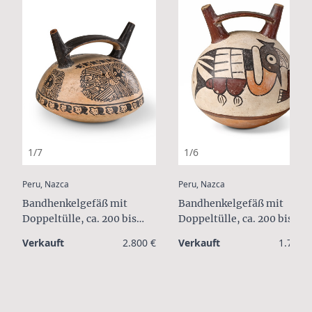
1/7
1/6
:
:
Peru, Nazca
Peru, Nazca
Bandhenkelgefäß mit
Bandhenkelgefäß mit
Doppeltülle, ca. 200 bis
Doppeltülle, ca. 200 bis
400 n.Chr.
400 n.Chr.
Verkauft
2.800 €
Verkauft
1.700 €