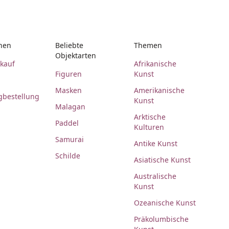
nen
Beliebte
Themen
Objektarten
rkauf
Afrikanische
Figuren
Kunst
Masken
Amerikanische
gbestellung
Kunst
Malagan
Arktische
Paddel
Kulturen
Samurai
Antike Kunst
Schilde
Asiatische Kunst
Australische
Kunst
Ozeanische Kunst
Präkolumbische