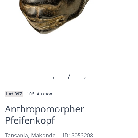
←
/
→
Lot 397
106. Auktion
Anthropomorpher
·
Pfeifenkopf
Tansania, Makonde
·
ID: 3053208