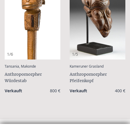
1/6
1/5
:
:
Tansania, Makonde
Kameruner Grasland
Anthropomorpher
Anthropomorpher
Würdestab
Pfeifenkopf
Verkauft
800 €
Verkauft
400 €