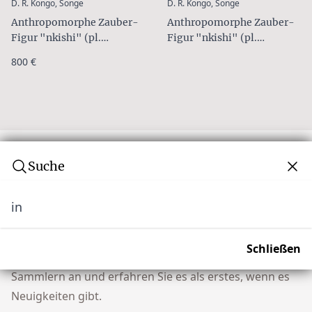
:
:
D. R. Kongo, Songe
D. R. Kongo, Songe
Anthropomorphe Zauber-
Anthropomorphe Zauber-
Figur "nkishi" (pl.
Figur "nkishi" (pl.
"mankishi")
"mankishi")
800 €
Suche
in
Abonnieren Sie unseren Newsletter
Verpassen Sie keine Auktion! Schließen Sie sich
Schließen
unserer Community von über 10.000 Tribal Art
Sammlern an und erfahren Sie es als erstes, wenn es
Neuigkeiten gibt.