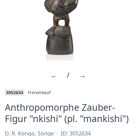
←
/
→
3052634
Freiverkauf
Anthropomorphe Zauber-
·
Figur "nkishi" (pl. "mankishi")
D. R. Kongo, Songe
·
ID: 3052634