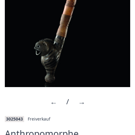
←
/
→
3025043
Freiverkauf
Anthropomorphe