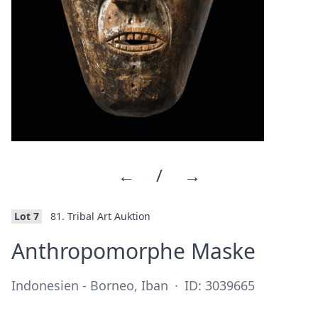
←
/
→
Lot 7
81. Tribal Art Auktion
·
Anthropomorphe Maske
Indonesien - Borneo, Iban
·
ID: 3039665