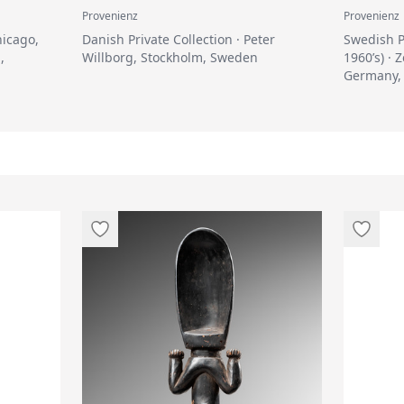
Provenienz
Provenienz
hicago,
Danish Private Collection · Peter
Swedish Pr
,
Willborg, Stockholm, Sweden
1960’s) ·
Germany, 
Peter Wil