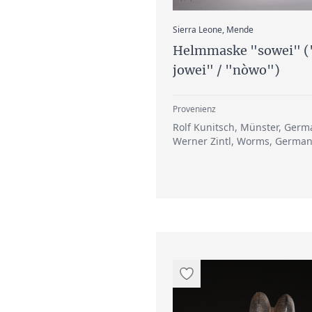
:
Sierra Leone, Mende
Helmmaske "sowei" (
jowei" / "nòwo")
Provenienz
Rolf Kunitsch, Münster, Germ
Werner Zintl, Worms, German