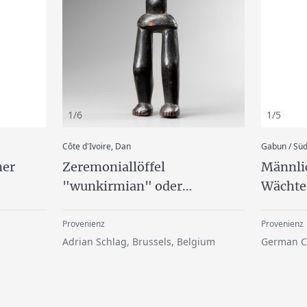
1/6
1/5
:
Côte d'Ivoire, Dan
Gabun / Süd
her
Zeremoniallöffel
Männli
"wunkirmian" oder
Wächte
"wakemia"
byéri" 
Provenienz
Provenienz
Adrian Schlag, Brussels, Belgium
German Co