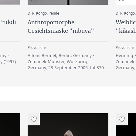
:
D. R. Kongo, Pende
D. R. Kongo
"ndoli
Anthropomorphe
Weibli
Gesichtsmaske "mbuya"
"kikas
Provenienz
Provenienz
any ·
Alfons Bermel, Berlin, Germany ·
Henning S
y (1997)
Zemanek-Münster, Würzburg,
Zemanek-
Germany, 23 September 2006, lot 370 ·
Germany, 
Werner Zintl, Worms, Germany
Werner Z