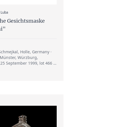
:
, Luba
che Gesichtsmaske
hi"
chmejkal, Holle, Germany ·
Münster, Würzburg,
25 September 1999, lot 466 ·
intl, Worms, Germany