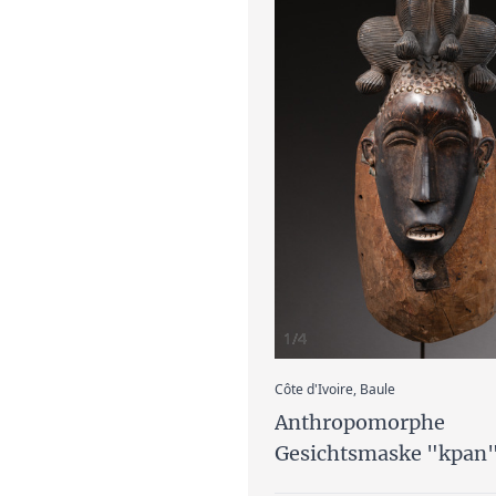
1/4
:
Côte d'Ivoire, Baule
Anthropomorphe
Gesichtsmaske "kpan"
frühes 20. Jh.