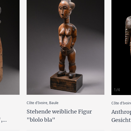
1/4
1/4
:
Côte d'Ivoire, Baule
Côte d'Ivoir
Stehende weibliche Figur
Anthro
,
"blolo bla"
Gesich