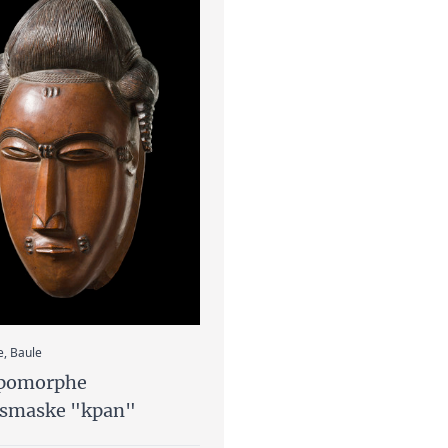
:
e, Baule
pomorphe
tsmaske "kpan"