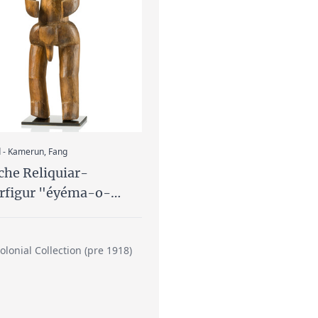
:
 - Kamerun, Fang
che Reliquiar-
rfigur "éyéma-o-
("Bild des Ahnen")
lonial Collection (pre 1918)