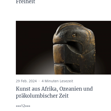
Freiheit
29 Feb. 2024
·
4 Minuten Lesezeit
Kunst aus Afrika, Ozeanien und
präkolumbischer Zeit
««
«
1
2
»
»»