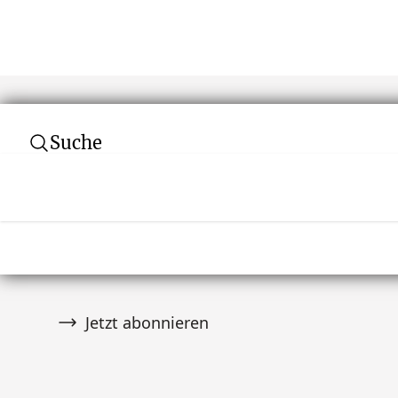
Suche
Abonnieren Sie unseren Newsletter
Verpassen Sie keine Auktion! Schließen Sie 
von über 10.000 Tribal Art Sammlern an und er
wenn es Neuigkeiten gibt.
Jetzt abonnieren