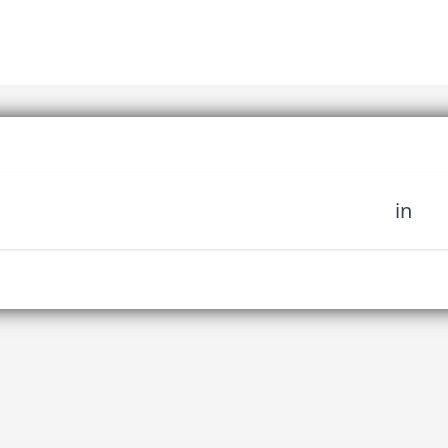
in
sich unserer Community
fahren Sie es als erstes,