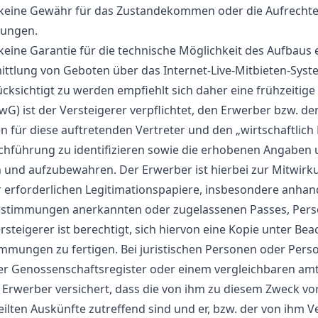
keine Gewähr für das Zustandekommen oder die Aufrechte
dungen.
eine Garantie für die technische Möglichkeit des Aufbaus 
ittlung von Geboten über das Internet-Live-Mitbieten-Sys
cksichtigt zu werden empfiehlt sich daher eine frühzeitige
) ist der Versteigerer verpflichtet, den Erwerber bzw. d
en für diese auftretenden Vertreter und den „wirtschaftlich 
hführung zu identifizieren sowie die erhobenen Angaben 
und aufzubewahren. Der Erwerber ist hierbei zur Mitwirkun
 erforderlichen Legitimationspapiere, insbesondere anhan
estimmungen anerkannten oder zugelassenen Passes, Pers
steigerer ist berechtigt, sich hiervon eine Kopie unter Be
mmungen zu fertigen. Bei juristischen Personen oder Perso
r Genossenschaftsregister oder einem vergleichbaren amt
 Erwerber versichert, dass die von ihm zu diesem Zweck vo
ilten Auskünfte zutreffend sind und er, bzw. der von ihm Ve