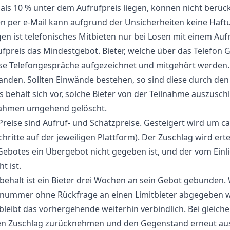
 als 10 % unter dem Aufrufpreis liegen, können nicht berück
n per e-Mail kann aufgrund der Unsicherheiten keine Ha
ägen ist telefonisches Mitbieten nur bei Losen mit einem Au
frufpreis das Mindestgebot. Bieter, welche über das Telefo
se Telefongespräche aufgezeichnet und mitgehört werden. J
anden. Sollten Einwände bestehen, so sind diese durch den B
 behält sich vor, solche Bieter von der Teilnahme auszusch
nahmen umgehend gelöscht.
reise sind Aufruf- und Schätzpreise. Gesteigert wird um ca.
chritte auf der jeweiligen Plattform). Der Zuschlag wird ert
ebotes ein Übergebot nicht gegeben ist, und der vom Einl
t ist.
behalt ist ein Bieter drei Wochen an sein Gebot gebunden. 
gnummer ohne Rückfrage an einen Limitbieter abgegeben w
 bleibt das vorhergehende weiterhin verbindlich. Bei gleic
den Zuschlag zurücknehmen und den Gegenstand erneut ausb