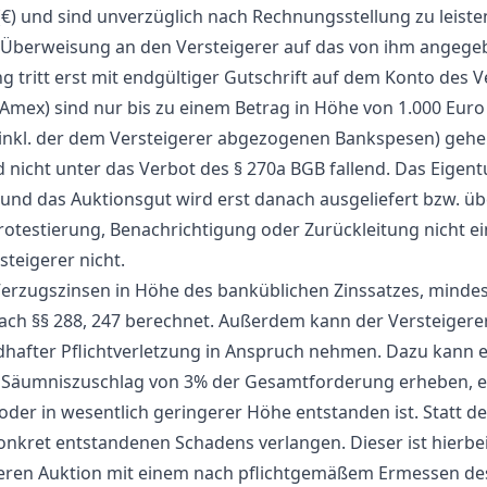
€) und sind unverzüglich nach Rechnungsstellung zu leiste
 Überweisung an den Versteigerer auf das von ihm angegeb
 tritt erst mit endgültiger Gutschrift auf dem Konto des V
, Amex) sind nur bis zu einem Betrag in Höhe von 1.000 Euro
nkl. der dem Versteigerer abgezogenen Bankspesen) gehen
d nicht unter das Verbot des § 270a BGB fallend. Das Eigen
 und das Auktionsgut wird erst danach ausgeliefert bzw. ü
Protestierung, Benachrichtigung oder Zurückleitung nicht e
steigerer nicht.
erzugszinsen in Höhe des banküblichen Zinssatzes, mindes
ach §§ 288, 247 berechnet. Außerdem kann der Versteigere
hafter Pflichtverletzung in Anspruch nehmen. Dazu kann 
 Säumniszuschlag von 3% der Gesamtforderung erheben, es
 oder in wesentlich geringerer Höhe entstanden ist. Statt 
konkret entstandenen Schadens verlangen. Dieser ist hierbe
teren Auktion mit einem nach pflichtgemäßem Ermessen de