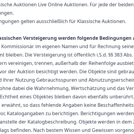
sche Auktionen Live Online Auktionen. Für jede der beiden
ungen.
gungen gelten ausschließlich für Klassische Auktionen.
lassischen Versteigerung werden folgende Bedingungen
s Kommissionär im eigenen Namen und für Rechnung seine
bleiben. Die Versteigerung ist öffentlich i.S.d. §§ 383 Abs.
n vereinigen, trennen, außerhalb der Reihenfolge ausbie
or der Auktion besichtigt werden. Die Objekte sind gebrau
nd ihrer Nutzung Gebrauchsspuren und Abnutzungserschei
 ohne dabei die Wahrnehmung, Wertschätzung und das Vers
 Echtheit eines Objektes bleiben davon ebenfalls unberühr
g erwähnt, so dass fehlende Angaben keine Beschaffenhei
vor, Katalogangaben zu berichtigen. Berichtigungen werden 
nstelle der Katalogbeschreibung. Objekte werden in dem Z
chlags befinden. Nach bestem Wissen und Gewissen vorge