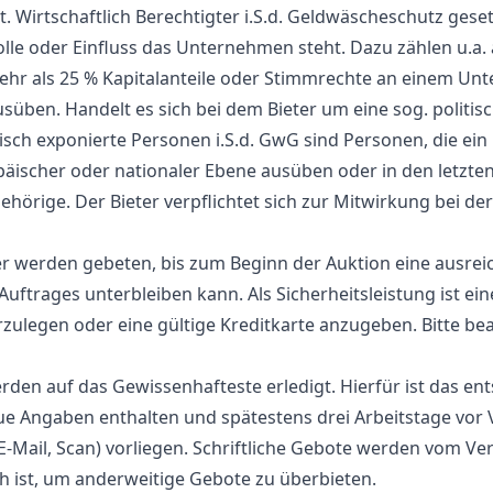
t. Wirtschaftlich Berechtigter i.S.d. Geldwäscheschutz gese
lle oder Einfluss das Unternehmen steht. Dazu zählen u.a. 
ehr als 25 % Kapitalanteile oder Stimmrechte an einem Un
usüben. Handelt es sich bei dem Bieter um eine sog. politi
tisch exponierte Personen i.S.d. GwG sind Personen, die ein
opäischer oder nationaler Ebene ausüben oder in den letzt
örige. Der Bieter verpflichtet sich zur Mitwirkung bei der
r werden gebeten, bis zum Beginn der Auktion eine ausreich
uftrages unterbleiben kann. Als Sicherheitsleistung ist ei
rzulegen oder eine gültige Kreditkarte anzugeben. Bitte be
werden auf das Gewissenhafteste erledigt. Hierfür ist das 
e Angaben enthalten und spätestens drei Arbeitstage vor 
x, E-Mail, Scan) vorliegen. Schriftliche Gebote werden vom 
ch ist, um anderweitige Gebote zu überbieten.