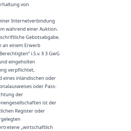
rhaltung von
einer Internetverbindung
tem während einer Auktion.
 schriftliche Gebotsabgabe.
en an einem Erwerb
Berechtigten“ i.S.v. § 3 GwG
und eingeholten
g verpflichtet,
d eines inländischen oder
onalausweises oder Pass-
achtung der
nengesellschaften ist der
lichen Register oder
rgelegten
rtretene „wirtschaftlich