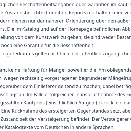
aglichen Beschaffenheitsangaben oder Garantien im kaufre
 Zustandsberichte (Condition Reports) enthalten keine ver
dern dienen nur der näheren Orientierung über den äußer
ers. Die im Katalog und auf der Homepage befindlichen Ab
ellung von dem Kunstwerk zu geben; sie sind weder Bestan
noch eine Garantie für die Beschaffenheit.
hsgüterkaufes gelten nicht in einer öffentlich zugängliche
mt keine Haftung für Mängel, soweit er die ihm obliegenden
och, wegen rechtzeitig vorgetragener, begründeter Mängelrü
enüber dem Einlieferer geltend zu machen; dabei beträgt 
chlags an. Im Falle erfolgreicher Inanspruchnahme des Einl
gezahlten Kaufpreis (einschließlich Aufgeld) zurück; ein d
 Eine Rücknahme des ersteigerten Gegenstandes setzt aber 
 Zustand seit der Versteigerung befindet. Der Versteigere
er Katalogtexte vom Deutschen in andere Sprachen.