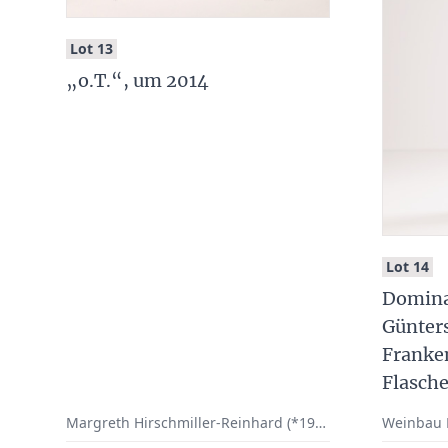
:
Lot 13
„o.T.“, um 2014
:
Lot 14
Domina
Günter
Franken
Flasch
Margreth Hirschmiller-Reinhard (*1947 Abtsgemünd), Reichenberg/Uengershausen
Weinbau M