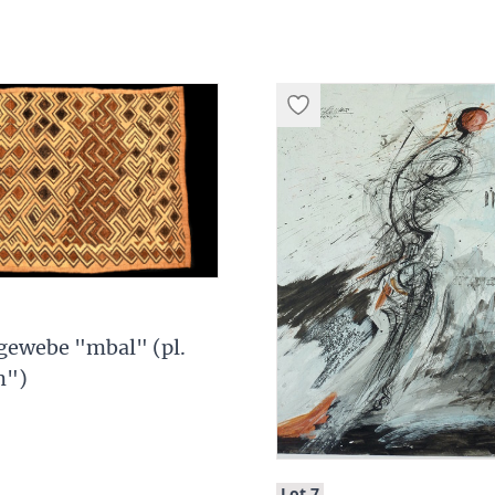
gewebe "mbal" (pl.
m")
:
Lot 7