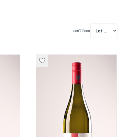
««
«
1
2
»
»»