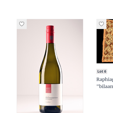
:
Lot 6
Raphia
"bilaa