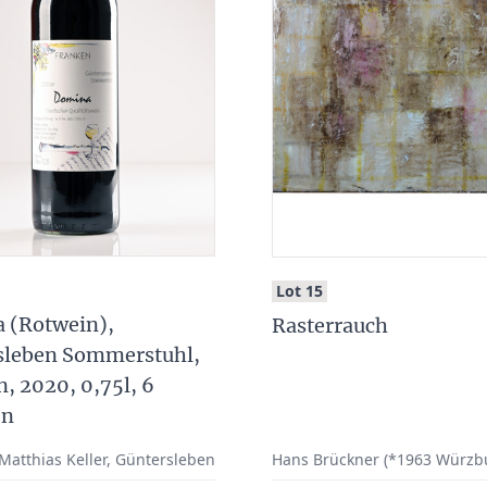
:
Lot 15
 (Rotwein),
Rasterrauch
sleben Sommerstuhl,
, 2020, 0,75l, 6
en
atthias Keller, Güntersleben