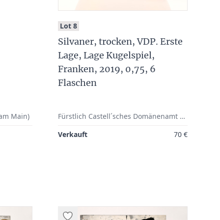
:
Lot 8
Silvaner, trocken, VDP. Erste
Lage, Lage Kugelspiel,
Franken, 2019, 0,75, 6
Flaschen
 am Main)
Fürstlich Castell´sches Domänenamt e.K., Castell
Verkauft
70 €