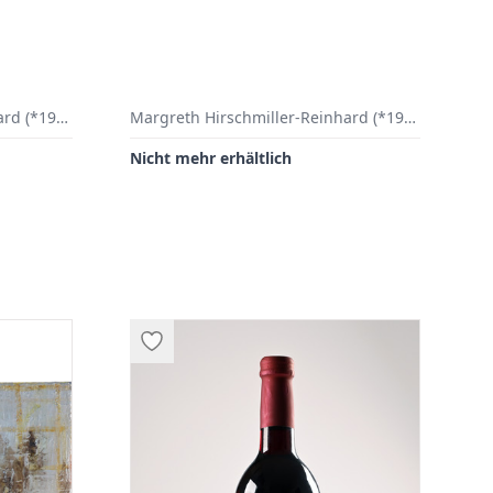
Margreth Hirschmiller-Reinhard (*1947 Abtsgemünd), Reichenberg/Uengershausen
Margreth Hirschmiller-Reinhard (*1947 Abtsgemünd), Reichenberg/Uengershausen
Nicht mehr erhältlich