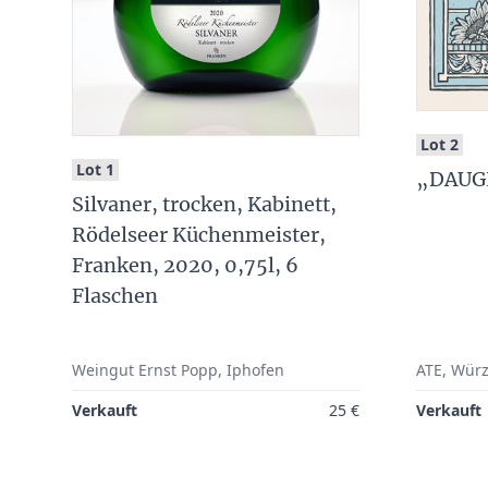
:
Lot 2
:
Lot 1
„DAUGH
Silvaner, trocken, Kabinett,
Rödelseer Küchenmeister,
Franken, 2020, 0,75l, 6
Flaschen
Weingut Ernst Popp, Iphofen
ATE, Wür
Verkauft
25 €
Verkauft