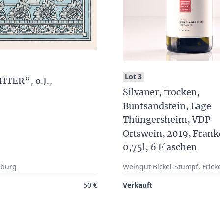
:
Lot 3
TER“, o.J.,
Silvaner, trocken,
Buntsandstein, Lage
Thüngersheim, VDP
Ortswein, 2019, Frank
0,75l, 6 Flaschen
zburg
Weingut Bickel-Stumpf, Fric
50 €
Verkauft