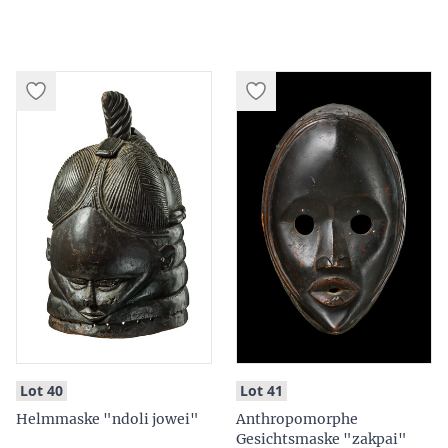
:
:
Lot 40
Lot 41
Helmmaske "ndoli jowei"
Anthropomorphe
Gesichtsmaske "zakpai"