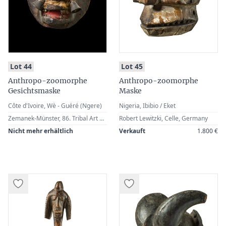
:
:
Lot 44
Lot 45
Anthropo-zoomorphe
Anthropo-zoomorphe
Gesichtsmaske
Maske
Côte d'Ivoire, Wè - Guéré (Ngere)
Nigeria, Ibibio / Eket
Zemanek-Münster, 86. Tribal Art Auction, Vol. II, Würzburg, 27 May 2017, Lot 257 · Robert Lewitzki, Celle, Germany
Robert Lewitzki, Celle, Germany
Nicht mehr erhältlich
Verkauft
1.800 €