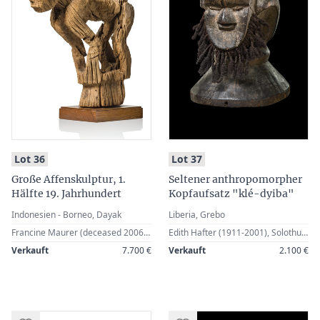
:
:
Lot 36
Lot 37
Große Affenskulptur, 1.
Seltener anthropomorpher
Hälfte 19. Jahrhundert
Kopfaufsatz "klé-dyiba"
Indonesien - Borneo, Dayak
Liberia, Grebo
Francine Maurer (deceased 2006), Paris, France · Kim Redlich, Düsseldorf, Germany · Lempertz, Brussels, 30 March 2006, Lot 25 · Robert Lewitzki, Celle, Germany
Edith Hafter (1911-2001), Solothurn, Switzerland · Christie’s, Paris, 12 June 2003, Lot 311 · Cornette de Saint Cyr, Paris-Drouot, 10 April 2010, Lot 37 · Bernard Dulon, Paris, France · Stella Loebarth, Paris, France (Bruneaf 2012) · Zemanek-Münster, 86th Tribal Art Auction, Vol. II, Würzburg, 27 May 2017, Lot 167 · Robert Lewitzki, Celle, Germany
Verkauft
7.700 €
Verkauft
2.100 €