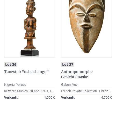
:
:
Lot 26
Lot 27
Tanzstab "oshe shango"
Anthropomorphe
Gesichtsmaske
Nigeria, Yoruba
Gabun, Vuvi
Ketterer, Munich, 20 April 1991, Lot 295 · German Private Collection
French Private Collection · Christie’s, New York, 20 November 1997, Lot 315 · German Private Collection
Verkauft
1.500 €
Verkauft
4.700 €