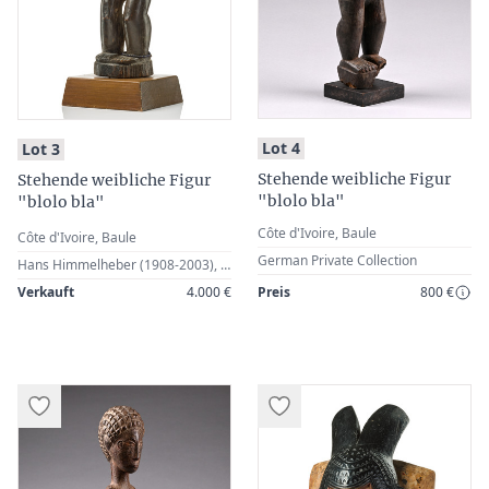
:
:
Lot 4
Lot 3
Stehende weibliche Figur
Stehende weibliche Figur
"blolo bla"
"blolo bla"
Côte d'Ivoire, Baule
Côte d'Ivoire, Baule
German Private Collection
Hans Himmelheber (1908-2003), Heidelberg, Germany (coll. in situ, 1932) · Lore (1901-1980) & Georg Kegel (1898-1974), Hamburg, Germany (Inv. no. B6) · Ludwig Bretschneider (1909-1987), Munich, Germany · German Private Collection
Verkauft
4.000 €
Preis
800 €