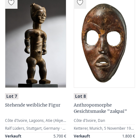
:
:
Lot 7
Lot 8
Stehende weibliche Figur
Anthropomorphe
Gesichtsmaske "zakpai"
Côte d'Ivoire, Lagoons, Atie (Akye) / Ebrie
Côte d'Ivoire, Dan
Ralf Lüders, Stuttgart, Germany · Alex Vömel (1897-1985), Düsseldorf, Germany · German Private Collection
Ketterer, Munich, 5 November 1977, Lot 39 · German Private Collection
Verkauft
5.700 €
Verkauft
1.800 €