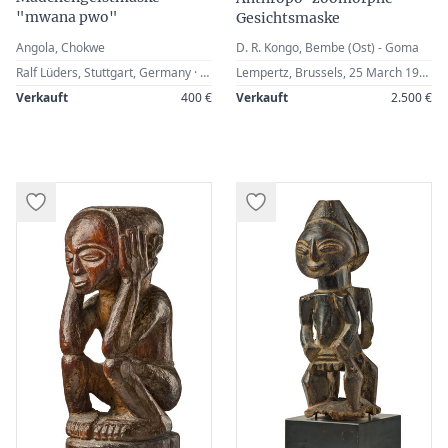
"mwana pwo"
Gesichtsmaske
Angola, Chokwe
D. R. Kongo, Bembe (Ost) - Goma
Ralf Lüders, Stuttgart, Germany · Alex Vömel (1897-1985), Düsseldorf, Germany · German Private Collection
Lempertz, Brussels, 25 March 1992, Lot 210 · German Private Collection
Verkauft
400 €
Verkauft
2.500 €