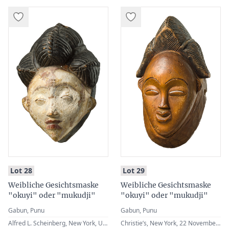
:
:
Lot 28
Lot 29
Weibliche Gesichtsmaske
Weibliche Gesichtsmaske
"okuyi" oder "mukudji"
"okuyi" oder "mukudji"
Gabun, Punu
Gabun, Punu
Alfred L. Scheinberg, New York, USA · Maurice W. Shapiro (1928-1993), New York, USA · Christie’s, New York, 11 November 1993, Lot 107 · Christie’s, New York, 20 November 1997, Lot 60 · German Private Collection
Christie’s, New York, 22 November 1996, Lot 158 · German Private Collection