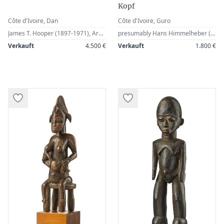
Kopf
Côte d'Ivoire, Dan
Côte d'Ivoire, Guro
James T. Hooper (1897-1971), Arundel, Great Britain · Sold by the family in 1976 · Christie’s, London, 14 July 1976, Lot 6 · German Private Collection
presumably Hans Himmelheber (1908-2003), Heidelberg, Germany, · or Roger Bédiat (1897-1958), Abidjan, Ivory Coast · Charles Ratton (1895-1986), Paris, France · Christie’s, New York, 22 November 1996, Lot 128 · German Private Collection
Verkauft
4.500 €
Verkauft
1.800 €