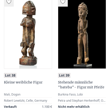
:
:
Lot 38
Lot 39
Kleine weibliche Figur
Stehende männliche
"bateba"- Figur mit Pfeife
Mali, Dogon
Burkina Faso, Lobi
Robert Lewitzki, Celle, Germany
Petra und Stephan Herkenhoff, Osnabrück, Germany · Floros Katsouros, Hannover, Germany · Olaf Pfennig, Hannover, Germany · Zemanek-Münster, 86. Tribal Art Auction, Vol. II, Würzburg, 27 May 2017, Lot 214 · Robert Lewitzki, Celle, Germany
Verkauft
1.100 €
Nicht mehr erhältlich