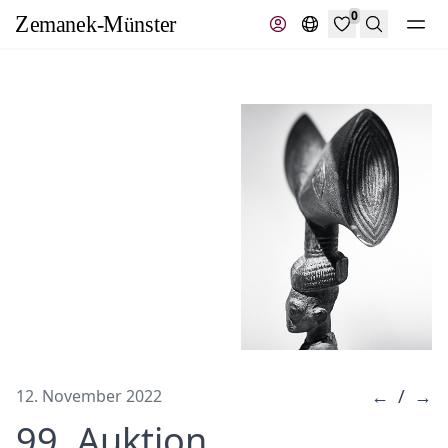
0
Suche
←
/
→
12. November 2022
99. Auktion