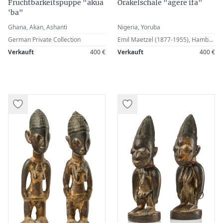
Fruchtbarkeitspuppe "akua
Orakelschale "agere ifa"
'ba"
Ghana, Akan, Ashanti
Nigeria, Yoruba
German Private Collection
Emil Maetzel (1877-1955), Hamburg, Germany · Zemanek-Münster, 3 March 2012, Lot 103 · German Private Collection
Verkauft
400 €
Verkauft
400 €