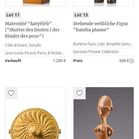
:
:
Lot 11
Lot 13
Maternité "katyéléô"
Stehende weibliche Figur
("Mutter des Dorfes / der
"bateba phuwe"
Kinder des poro")
Burkina Faso, Lobi, Biniathe Kambire
Côte d'Ivoire, Senufo
German Private Collection
Lean-Louis Picard, Paris, 8 October 1991, Lot 183 · German Private Collection
Verkauft
1.200 €
Preis
600 €