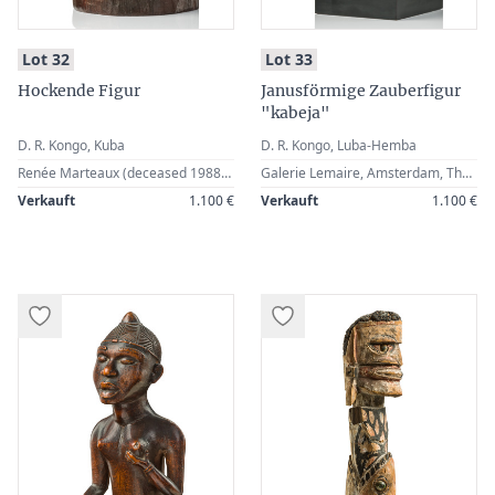
:
:
Lot 32
Lot 33
Hockende Figur
Janusförmige Zauberfigur
"kabeja"
D. R. Kongo, Kuba
D. R. Kongo, Luba-Hemba
Renée Marteaux (deceased 1988), Brussels, Belgium · Family by inheritance · Sotheby’s, London, 26 March 1990, Lot 151 (attributed to the D. R. Congo, Holo) · German Private Collection
Galerie Lemaire, Amsterdam, The Netherlands · Ludwig Bretschneider, Munich, Germany · German Private Collection (1987)
Verkauft
1.100 €
Verkauft
1.100 €