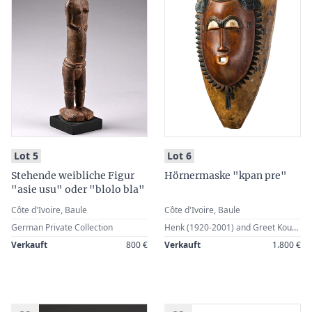
:
:
Lot 5
Lot 6
Stehende weibliche Figur
Hörnermaske "kpan pre"
"asie usu" oder "blolo bla"
Côte d'Ivoire, Baule
Côte d'Ivoire, Baule
German Private Collection
Henk (1920-2001) and Greet Kouw, Amsterdam, The Netherlands · Boris Kegel-Konietzko (1925-2020), Hamburg, Germany (1976) · Ludwig Bretschneider (1909-1987), Munich, Germany · German Private Collection
Verkauft
800 €
Verkauft
1.800 €