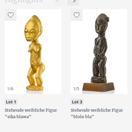
1/6
1/5
:
:
Lot 1
Lot 3
Stehende weibliche Figur
Stehende weibliche Figur
"sika blawa"
"blolo bla"