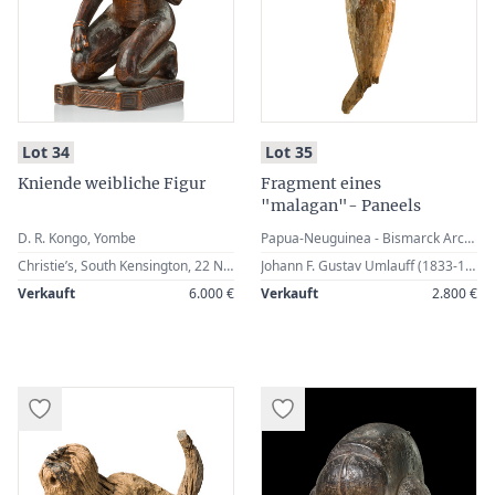
:
:
Lot 34
Lot 35
Kniende weibliche Figur
Fragment eines
"malagan"- Paneels
D. R. Kongo, Yombe
Papua-Neuguinea - Bismarck Archipel - Neu Irland
Christie’s, South Kensington, 22 November 1988, Lot 200 · German Private Collection
Johann F. Gustav Umlauff (1833-1889), Hamburg, Germany · Eduard von der Heydt (1882-1964), Ascona, Switzerland (1926) · Alfred Flechtheim (1887-1937), Berlin, Germany · Alex Vömel (1897-1985), Düsseldorf, Germany · German Private Collection
Verkauft
6.000 €
Verkauft
2.800 €