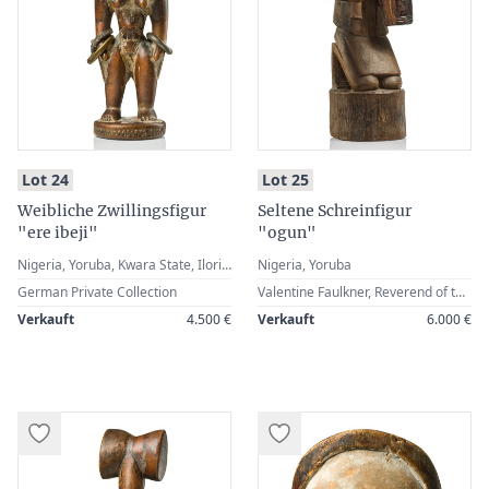
:
:
Lot 24
Lot 25
Weibliche Zwillingsfigur
Seltene Schreinfigur
"ere ibeji"
"ogun"
Nigeria, Yoruba, Kwara State, Ilorin / Shaki
Nigeria, Yoruba
German Private Collection
Valentine Faulkner, Reverend of the Church Missionary Society (collected in situ, 1866-1883, when he worked among the Yoruba) · James T. Hooper (1897-1971), Arundel, Great Britain · Sold by the family in 1976 · Christie’s, London, 14 July 1976, Lot 27 · German Private Collection
Verkauft
4.500 €
Verkauft
6.000 €