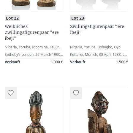
:
:
Lot 22
Lot 23
Weibliches
Zwillingsfigurenpaar "ere
Zwillingsfigurenpaar "ere
ibeji"
ibeji"
Nigeria, Yoruba, Igbomina, Ila Orangun
Nigeria, Yoruba, Oshogbo, Oyo
Sotheby’s London, 26 March 1990, Lot 109 · German Private Collection
Ketterer, Munich, 30 April 1988, Lot 434 · German Private Collection
Verkauft
1.900 €
Verkauft
1.500 €