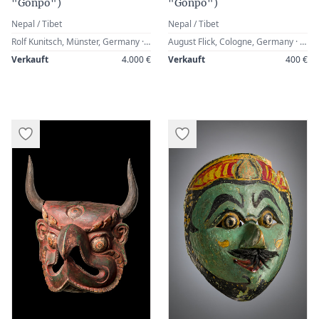
"Gonpo")
"Gonpo")
Nepal / Tibet
Nepal / Tibet
Rolf Kunitsch, Münster, Germany · Zemanek-Münster, Würzburg, 12 May 2001, Lot 822 · Werner Zintl, Worms, Germany
August Flick, Cologne, Germany · Zemanek-Münster, Würzburg, 27 April 2002, Lot 139 · Werner Zintl, Worms, Germany
Verkauft
4.000 €
Verkauft
400 €