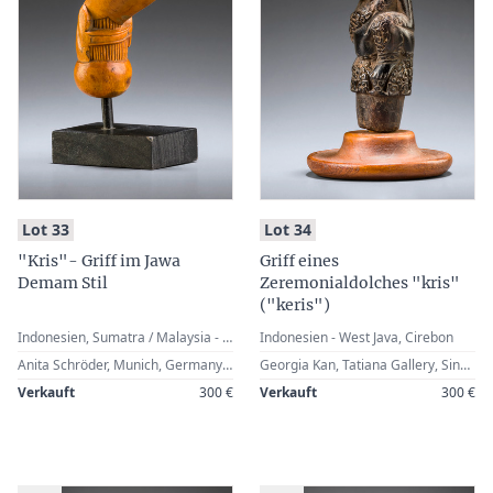
:
:
Lot 33
Lot 34
"Kris"- Griff im Jawa
Griff eines
Demam Stil
Zeremonialdolches "kris"
("keris")
Indonesien, Sumatra / Malaysia - Malaiische Halbinsel
Indonesien - West Java, Cirebon
Anita Schröder, Munich, Germany · Werner Zintl, Worms, Germany (2017)
Georgia Kan, Tatiana Gallery, Singapore · Anita Schröder, Munich, Germany · Werner Zintl, Worms, Germany (2018)
Verkauft
300 €
Verkauft
300 €