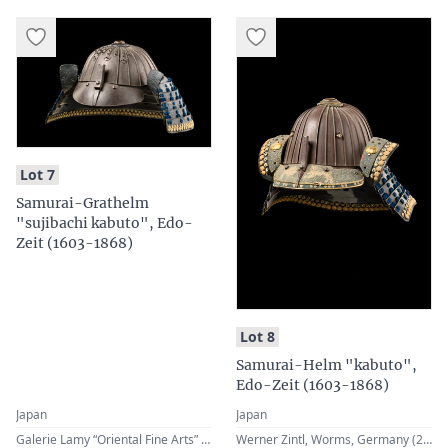
:
Lot 7
Samurai-Grathelm
"sujibachi kabuto", Edo-
Zeit (1603-1868)
:
Lot 8
Samurai-Helm "kabuto",
Edo-Zeit (1603-1868)
Japan
Japan
Galerie Lamy “Oriental Fine Arts” (Georges & Hugues Jean Lamy), Brussels, Belgium · Werner Zintl, Worms, Germany (2015)
Werner Zintl, Worms, Germany (2014)