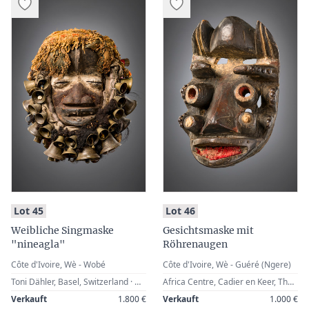
:
:
Lot 45
Lot 46
Weibliche Singmaske
Gesichtsmaske mit
"nineagla"
Röhrenaugen
Côte d'Ivoire, Wè - Wobé
Côte d'Ivoire, Wè - Guéré (Ngere)
Toni Dähler, Basel, Switzerland · H.K. Galerie, St. Gallen, Switzerland (Helene Knill and Hans Koller) · Zemanek-Münster, Würzburg, 11 September 2004, Lot 923 · Werner Zintl, Worms, Germany
Africa Centre, Cadier en Keer, The Netherlands · Ulrich Bohnen, Eschweiler, Germany (1968) · Zemanek-Münster, Würzburg, 26 November 2005, Lot 129 · Werner Zintl, Worms, Germany The Africa Centre was originally a Mission House which was established in Cadier en Keer in 1892 by the Society for African Missions (SMA). The missionary fathers focused their work mainly in West Africa and acquired in the course of the first half of the 20th century a large collection of ancestor sculptures, masks, daily use objects, fertility statues and gold weights. The Africa Centre itself was founded in 1959 with the aim to exhibit the missionaries’ collection of African artefacts and also to raise public interest for West African art and traditions.
Verkauft
1.800 €
Verkauft
1.000 €