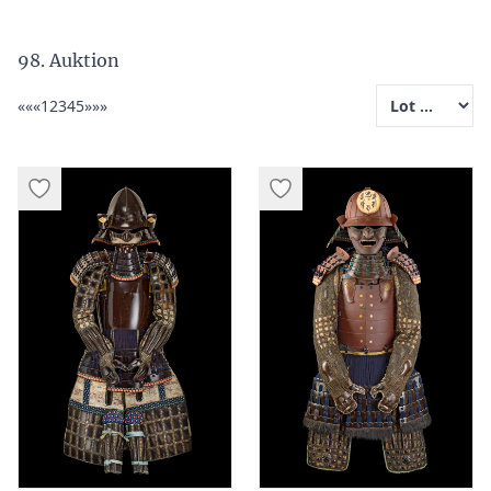
98. Auktion
««
«
1
2
3
4
5
»
»»