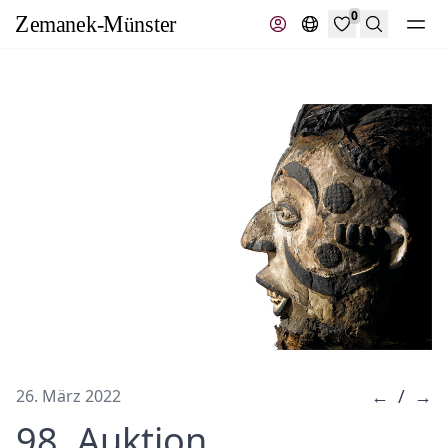
0
Suche
←
/
→
26. März 2022
98. Auktion