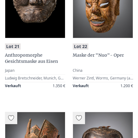
:
:
Lot 21
Lot 22
Anthropomorphe
Maske der "Nuo"- Oper
Gesichtsmaske aus Eisen
Japan
China
Ludwig Bretschneider, Munich, Germany · Karl Reuss, Munich, Germany · Zemanek-Münster, Würzburg, 20 May 2006, Lot 79 · Werner Zintl, Worms, Germany
Werner Zintl, Worms, Germany (acquired in a Paris gallery in 2011)
Verkauft
1.350 €
Verkauft
1.200 €