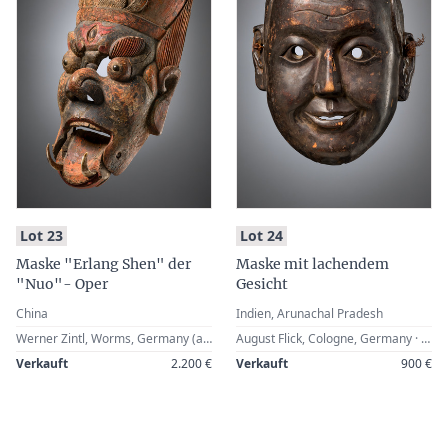
:
:
Lot 23
Lot 24
Maske "Erlang Shen" der
Maske mit lachendem
"Nuo"- Oper
Gesicht
China
Indien, Arunachal Pradesh
Werner Zintl, Worms, Germany (acquired in a Paris gallery in 2008)
August Flick, Cologne, Germany · Zemanek-Münster, Würzburg, 15 June 2002, Lot 733 · Werner Zintl, Worms, Germany
Verkauft
2.200 €
Verkauft
900 €