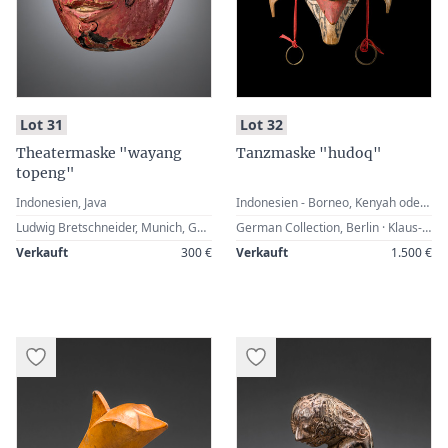
:
:
Lot 31
Lot 32
Theatermaske "wayang
Tanzmaske "hudoq"
topeng"
Indonesien, Java
Indonesien - Borneo, Kenyah oder Kayan
Ludwig Bretschneider, Munich, Germany · Georg Neuner, Munich, Germany · Zemanek-Münster, Würzburg, 26 November 2005, Lot 34 · Werner Zintl, Worms, Germany
German Collection, Berlin · Klaus-Jochen Krüger, Hamburg, Germany · Zemanek-Münster, Würzburg, 27 May 2017, Lot 94 · Werner Zintl, Worms, Germany
Verkauft
300 €
Verkauft
1.500 €