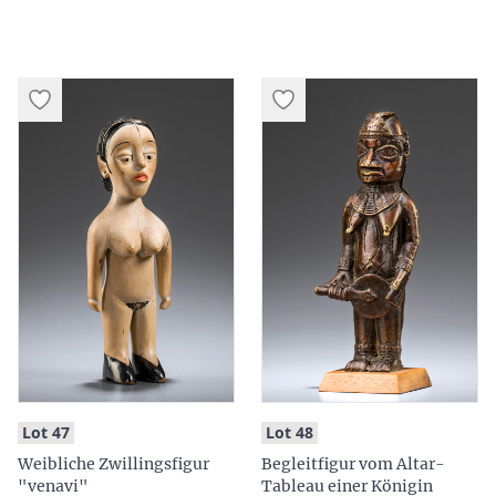
:
:
Lot 47
Lot 48
Weibliche Zwillingsfigur
Begleitfigur vom Altar-
"venavi"
Tableau einer Königin