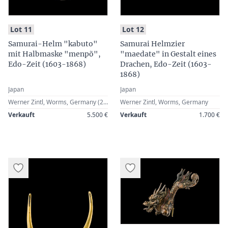
:
:
Lot 11
Lot 12
Samurai-Helm "kabuto"
Samurai Helmzier
mit Halbmaske "menpõ",
"maedate" in Gestalt eines
Edo-Zeit (1603-1868)
Drachen, Edo-Zeit (1603-
1868)
Japan
Japan
Werner Zintl, Worms, Germany (2015)
Werner Zintl, Worms, Germany
Verkauft
5.500 €
Verkauft
1.700 €