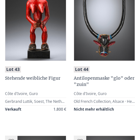
:
:
Lot 43
Lot 44
Stehende weibliche Figur
Antilopenmaske "glo" oder
"zuin"
Côte d'Ivoire, Guro
Côte d'Ivoire, Guro
Gerbrand Luttik, Soest, The Netherlands (1980s) · Bert Garrebeek, Brussels, Belgium (2003) · Werner Zintl, Worms, Germany
Old French Collection, Alsace · Helga Redlich, Gelsenkirchen, Germany · Zemanek-Münster, Würzburg, 26 February 2000, Lot 272 · Werner Zintl, Worms, Germany
Verkauft
1.800 €
Nicht mehr erhältlich