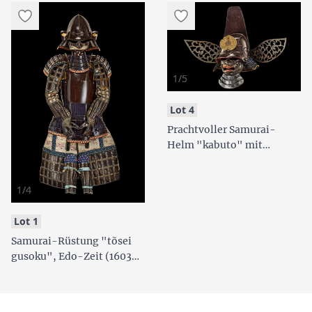
1/5
:
Lot 4
Prachtvoller Samurai-
Helm "kabuto" mit
Halbmaske "menpõ",
Edo-Zeit (1603-1868)
1/4
:
Lot 1
Samurai-Rüstung "tõsei
gusoku", Edo-Zeit (1603-
1868)