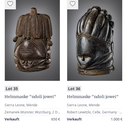
:
:
Lot 35
Lot 36
Helmmaske "ndoli jowei"
Helmmaske "ndoli jowei"
Sierra Leone, Mende
Sierra Leone, Mende
Zemanek-Münster, Würzburg, 2 December 1996, Lot 66 · Werner Zintl, Worms, Germany
Robert Lewitzki, Celle, Germany · Zemanek-Münster, Würzburg, 21 September 2002, Lot 82 · Werner Zintl, Worms, Germany
Verkauft
650 €
Verkauft
1.000 €