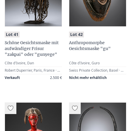
:
:
Lot 41
Lot 42
Schöne Gesichtsmaske mit
Anthropomorphe
aufwändiger Frisur
Gesichtsmaske "gu"
"zakpai" oder "gunyege"
Côte d'Ivoire, Dan
Côte d'Ivoire, Guro
Robert Duperrier, Paris, France · Alfons Bermel, Obersteinbach, France · Werner Zintl, Worms, Germany (2011)
Swiss Private Collection, Basel · Werner Zintl, Worms, Germany (1997)
Verkauft
2.500 €
Nicht mehr erhältlich