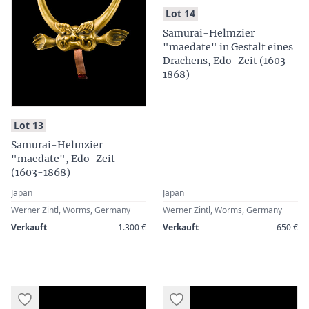
:
Lot 14
Samurai-Helmzier
"maedate" in Gestalt eines
Drachens, Edo-Zeit (1603-
1868)
:
Lot 13
Samurai-Helmzier
"maedate", Edo-Zeit
(1603-1868)
Japan
Japan
Werner Zintl, Worms, Germany
Werner Zintl, Worms, Germany
Verkauft
1.300 €
Verkauft
650 €