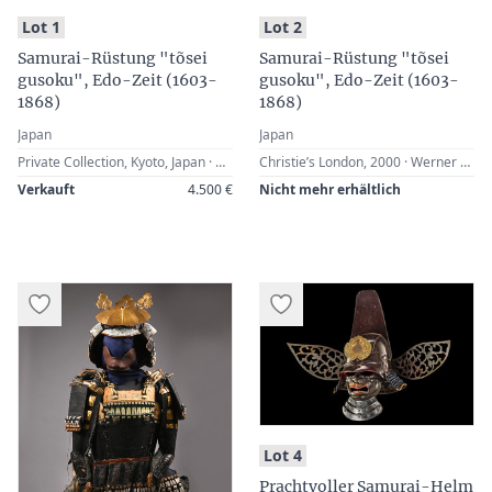
:
:
Lot 1
Lot 2
Samurai-Rüstung "tõsei
Samurai-Rüstung "tõsei
gusoku", Edo-Zeit (1603-
gusoku", Edo-Zeit (1603-
1868)
1868)
Japan
Japan
Private Collection, Kyoto, Japan · Galerie Espace Quatre (Laurence Souksi & Frantz Fray), Paris, France · Werner Zintl, Worms, Germany (2013)
Christie’s London, 2000 · Werner Zintl, Worms, Germany
Verkauft
4.500 €
Nicht mehr erhältlich
:
Lot 4
Prachtvoller Samurai-Helm