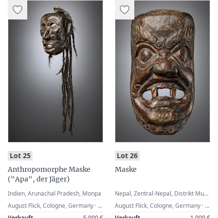
:
:
Lot 25
Lot 26
Anthropomorphe Maske
Maske
("Apa", der Jäger)
Indien, Arunachal Pradesh, Monpa
Nepal, Zentral-Nepal, Distrikt Mustang, Muktinath (Mukhtinath)
August Flick, Cologne, Germany · Zemanek-Münster, Würzburg, 27 April 2002, Lot 131 · Werner Zintl, Worms, Germany
August Flick, Cologne, Germany · Zemanek-Münster, 15 June 2002, Lot 741 · Werner Zintl, Worms, Germany
Verkauft
5.000 €
Verkauft
1.000 €