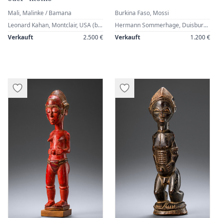
Mali, Malinke / Bamana
Burkina Faso, Mossi
Leonard Kahan, Montclair, USA (by 1983) · Roger Bourahimou, Brussels, Belgium (by 2015) · Zemanek-Münster, Würzburg, 11 November 2017, Lot 212 · Alfons Bermel, Obersteinbach, France · Werner Zintl, Worms, Germany (2019)
Hermann Sommerhage, Duisburg, Germany · Werner Zintl, Worms, Germany (2007)
Verkauft
2.500 €
Verkauft
1.200 €