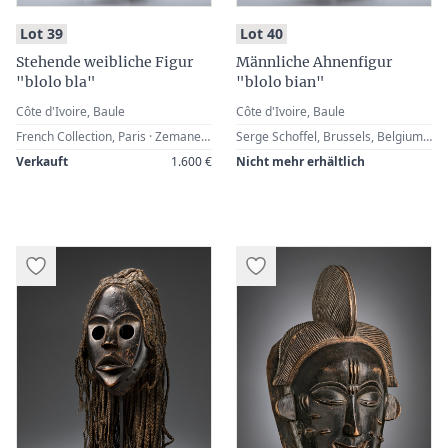
:
:
Lot 39
Lot 40
Stehende weibliche Figur
Männliche Ahnenfigur
"blolo bla"
"blolo bian"
Côte d'Ivoire, Baule
Côte d'Ivoire, Baule
French Collection, Paris · Zemanek-Münster, Würzburg, 25 November 2006, Lot 109 · Werner Zintl, Worms, Germany
Serge Schoffel, Brussels, Belgium · Zemanek-Münster, Würzburg, 26 February 2005, Lot 75 · Werner Zintl, Worms, Germany
Verkauft
1.600 €
Nicht mehr erhältlich