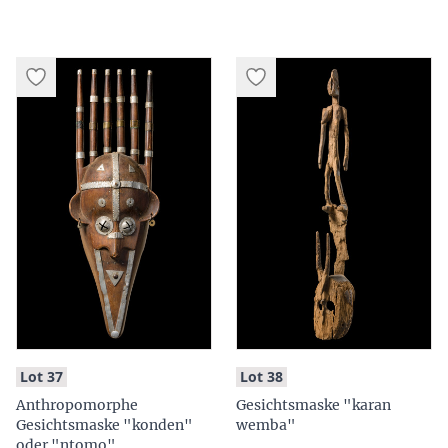
:
:
Lot 37
Lot 38
Anthropomorphe
Gesichtsmaske "karan
Gesichtsmaske "konden"
wemba"
oder "ntomo"