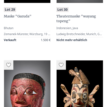
:
:
Lot 29
Lot 30
Maske "Garuda"
Theatermaske "wayang
topeng"
Bhutan
Indonesien, Java
Zemanek-Münster, Würzburg, 19 June 2010, Lot 144 · Werner Zintl, Worms, Germany
Ludwig Bretschneider, Munich, Germany · Georg Neuner, Munich, Germany · Zemanek-Münster, Würzburg, 26 November 2005, Lot 28 · Werner Zintl, Worms, Germany
Verkauft
1.500 €
Nicht mehr erhältlich